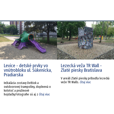
Levice - detské prvky vo
Lezecká veža TR Wall -
vnútrobloku ul. Súkenícka,
Zlaté piesky Bratislava
Pradiarska
V areáli Zlaté piesky pribudla lezecká
veže TR Walls.
čítaj viac
Inštalácia zostavy Deltiok a
outdoorovej trampolíny, doplnená o
kolotoč a pružinové
hojdačky.Fotografie sú aj z
čítaj viac