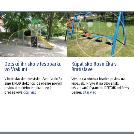
Detské ihrisko v lesoparku
Kúpalisko Rosnička v
vo Vrakuni
Bratislave
V bratislavskej mestskej časti Vrakuňa
Výmena a obnova hracích prvkov na
sme k MDD dokončili osadenie nových
kúpalisku.Prvýkrát na Slovensku
prvkov detského ihriska.Hlavná
inštalovaná Pyramída DELTOIK od firmy
preliezková
čítaj viac
Cemer,
čítaj viac