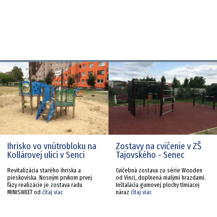
Ihrisko vo vnútrobloku na
Zostavy na cvičenie v ZŠ
Kollárovej ulici v Senci
Tajovského - Senec
Revitalizácia starého ihriska a
Cvičebná zostava zo série Wooden
pieskoviska. Nosným prvkom prvej
od Vinci, doplnená malými hrazdami.
fázy realizácie je zostava radu
Inštalácia gumovej plochy tlmiacej
MINISWEET od
čítaj viac
náraz
čítaj viac