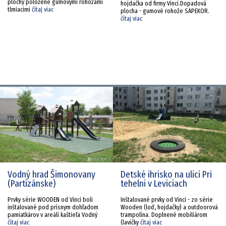
plochy položené gumovými rohožami
hojdačka od firmy Vinci.Dopadová
tlmiacimi
čítaj viac
plocha - gumové rohože SAPEKOR.
čítaj viac
Vodný hrad Šimonovany
Detské ihrisko na ulici Pri
(Partizánske)
tehelni v Leviciach
Prvky série WOODEN od Vinci boli
Inštalované prvky od Vinci - zo série
inštalované pod prísnym dohľadom
Wooden (loď, hojdačky) a outdoorová
pamiatkárov v areáli kaštieľa Vodný
trampolína. Doplnené mobiliárom
čítaj viac
(lavičky
čítaj viac