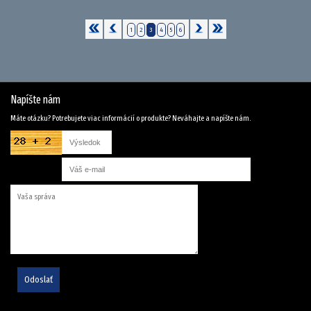
1
2
3
4
5
6
Napíšte nám
Máte otázku? Potrebujete viac informácií o produkte? Neváhajte a napíšte nám.
Odoslať