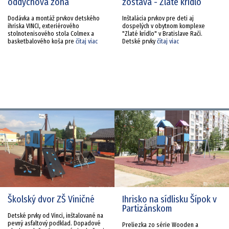
oddychová zóna
zostava - Zlaté krídlo
Dodávka a montáž prvkov detského
Inštalácia prvkov pre deti aj
ihriska VINCI, exteriérového
dospelých v obytnom komplexe
stolnotenisového stola Colmex a
"Zlaté krídlo" v Bratislave Rači.
basketbalového koša pre
čítaj viac
Detské prvky
čítaj viac
Školský dvor ZŠ Viničné
Ihrisko na sídlisku Šípok v
Partizánskom
Detské prvky od Vinci, inštalované na
pevný asfaltový podklad. Dopadové
Preliezka zo série Wooden a