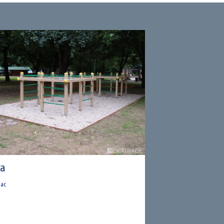
ra
iac