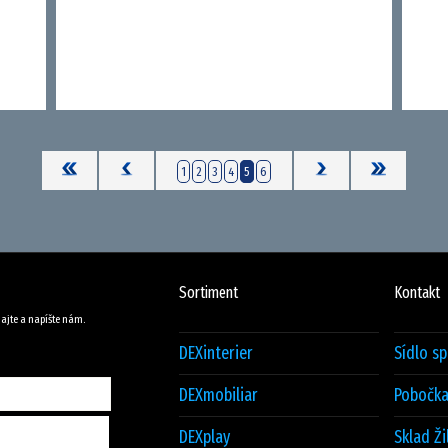
1
2
3
4
5
6
Sortiment
Kontakt
ajte a napíšte nám.
DEXinterier
Sídlo s
DEXmobiliar
Pobočka
DEXplay
Sklad Ži