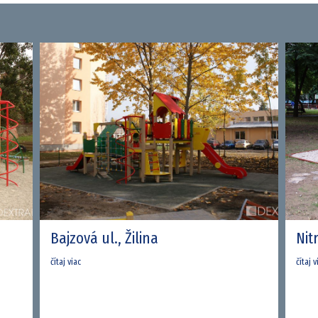
Bajzová ul., Žilina
Nit
čítaj viac
čítaj v