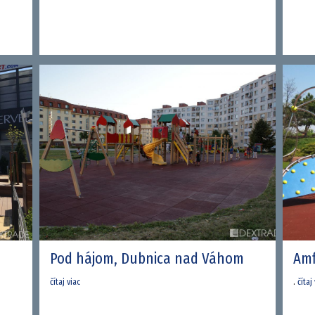
Pod hájom, Dubnica nad Váhom
Amf
čítaj viac
.
čítaj