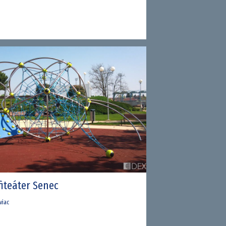
iteáter Senec
 viac