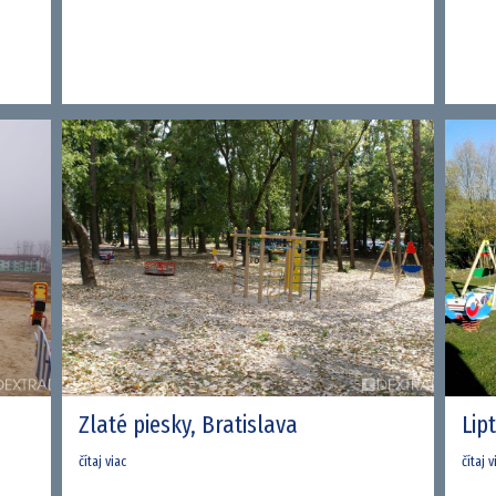
Zlaté piesky, Bratislava
Lip
čítaj viac
čítaj v