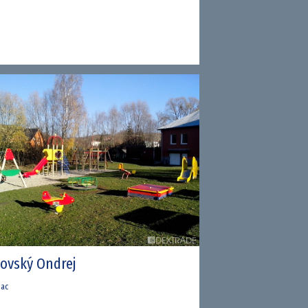
tovský Ondrej
iac