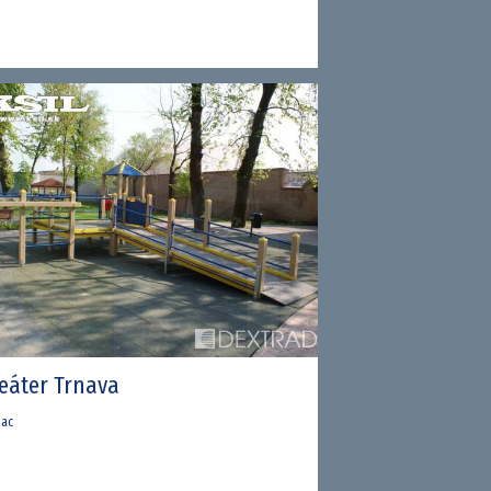
teáter Trnava
iac