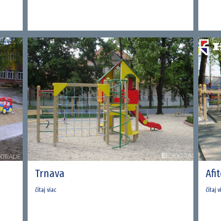
Trnava
Afi
čítaj viac
čítaj v