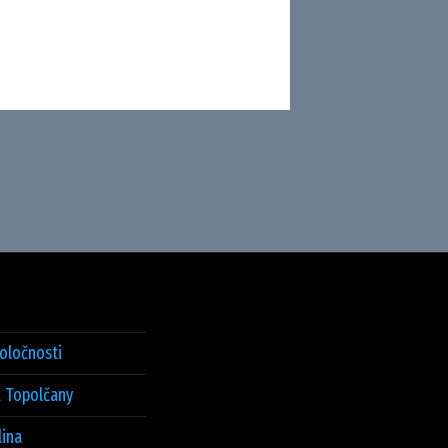
poločnosti
 Topolčany
lina