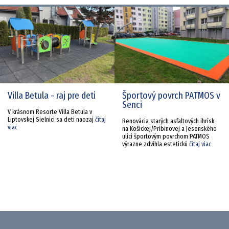
Villa Betula - raj pre deti
Športový povrch PATMOS v
Senci
V krásnom Resorte Villa Betula v
Liptovskej Sielnici sa deti naozaj
čítaj
Renovácia starých asfaltových ihrísk
viac
na Košickej/Pribinovej a Jesenského
ulici športovým povrchom PATMOS
výrazne zdvihla estetickú
čítaj viac