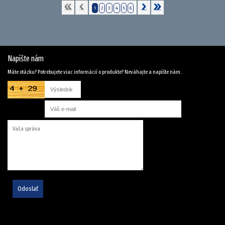
1
2
3
4
5
6
Napíšte nám
Máte otázku? Potrebujete viac informácií o produkte? Neváhajte a napíšte nám.
Odoslať