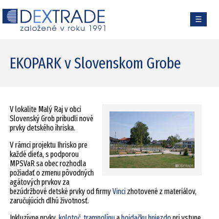
☰
EKOPARK v Slovenskom Grobe
V lokalite Malý Raj v obci
Slovenský Grob pribudli nové
prvky detského ihriska.
V rámci projektu Ihrisko pre
každé dieťa, s podporou
MPSVaR sa obec rozhodla
požiadať o zmenu pôvodných
agátových prvkov za
bezúdržbové detské prvky od firmy
Vinci
zhotovené z materiálov,
zaručujúcich dlhú životnosť.
Inkluzívne prvky
kolotoč
,
trampolínu
a
hojdačku hniezdo
pri vstupe