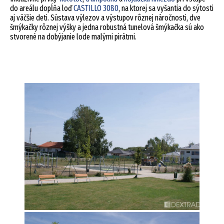
do areálu dopĺňa loď
CASTILLO 3080
, na ktorej sa vyšantia do sýtosti
aj väčšie deti. Sústava výlezov a výstupov rôznej náročnosti, dve
šmýkačky rôznej výšky a jedna robustná tunelová šmýkačka sú ako
stvorené na dobýjanie lode malými pirátmi.