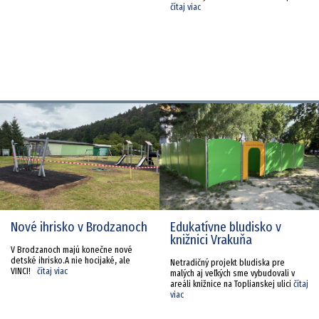
čítaj viac
Nové ihrisko v Brodzanoch
Edukatívne bludisko v
knižnici Vrakuňa
V Brodzanoch majú konečne nové
detské ihrisko.A nie hocijaké, ale
Netradičný projekt bludiska pre
VINCI!
čítaj viac
malých aj veľkých sme vybudovali v
areáli knižnice na Toplianskej ulici
čítaj
viac