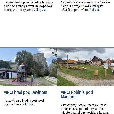
Detské ihrisko plné nápaditých prvkov
Na ihrisku na Jesenského ul. v Senci si
a vkusne graficky navrhnutá dopadová
nájde "to svoje" naozaj každý.Po
plocha z EDPM vytvorili v
čítaj viac
inštalácii športového
čítaj viac
VINCI hrad pod Devínom
VINCI Robinia pod
Manínom
Postavili sme hradnú vežu pod
hradom Devín!
čítaj viac
V Považskej Bystrici, mestskej časti
Podmanín, sa podarilo vytvoriť na
mieste bývalého rumoviska s kopami