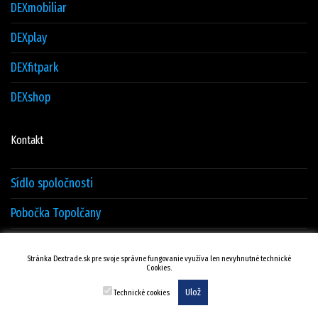
DEXmobiliar
DEXplay
DEXfitpark
DEXshop
Kontakt
Sídlo spoločnosti
Pobočka Topolčany
Sklad Žilina
Stránka Dextrade.sk pre svoje správne fungovanie využíva len nevyhnutné technické
Cookies.
Kontakty
Ulož
Technické cookies
© DEXTRADE Žilina.sk