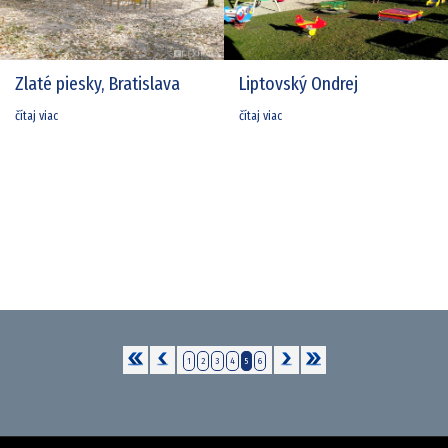
Zlaté piesky, Bratislava
Liptovský Ondrej
čítaj viac
čítaj viac
1
2
3
4
5
6