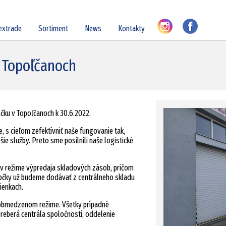
extrade
Sortiment
News
Kontakty
 Topoľčanoch
čku v Topoľčanoch k 30.6.2022.
, s cieľom zefektívniť naše fungovanie tak,
ie služby. Preto sme posilnili naše logistické
v režime výpredaja skladových zásob, pričom
očky už budeme dodávať z centrálneho skladu
ienkach.
 obmedzenom režime. Všetky prípadné
reberá centrála spoločnosti, oddelenie