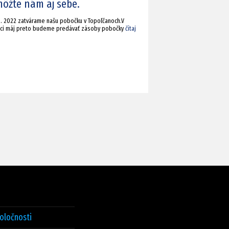
ôžte nám aj sebe.
6. 2022 zatvárame našu pobočku v Topoľčanoch.V
ci máj preto budeme predávať zásoby pobočky
čítaj
poločnosti