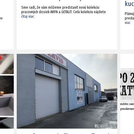
ku
Sme radi, že vám môžeme predstaviť novú kolekciu
pracovných dosiek ARPA a GETALIT. Celú kolekciu nájdete
Plánu
čítaj viac
ov
preda
viac