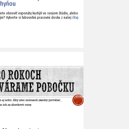
chyňou
jete obnoviť exponáty kuchýň vo svojom štúdiu, alebo
jni? Vyberte si ľubovoľnú pracovnú dosku z našej
čítaj