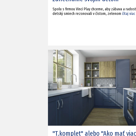
Spolu s firmou Vinci Play chceme, aby zábava a rados
detský smiech rezonovali v čistom, zelenom
čítaj viac
"T.komplet" alebo "Ako mať via