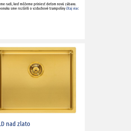
sme radi, keď môžeme priniesť deťom novú zábavu.
ponuku sme rozšírili o vzduchové trampolíny
čítaj viac
D nad zlato