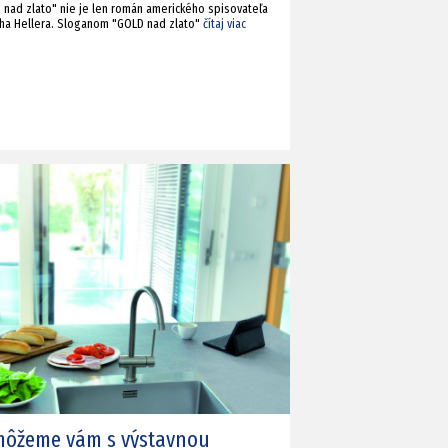
 nad zlato" nie je len román amerického spisovateľa
ha Hellera. Sloganom "GOLD nad zlato"
čítaj viac
ôžeme vám s výstavnou