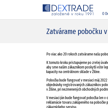
O D
Zatvárame pobočku v
Po viac ako 20 rokoch zatvárame našu pobo
K tomuto kroku pristupujeme po zrelej úvahe
aby sme našim zákazníkom poskytli ešte lepš
kapacity na centrálnom sklade v Žiline.
Pobočka bude fungovať v mesiaci máj 2022 
objednávky registrovaných zákazníkov pob
v Žiline, pri nezmenených obchodných podm
V mesiaci jún bude fungovať pobočka len v
reklamácie tovaru zakúpeného na pobočke p
zákazníckeho servisu.