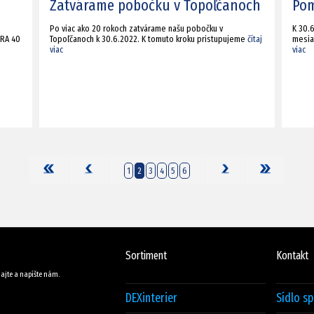
Zatvárame pobočku v Topoľčanoch
Pom
Po viac ako 20 rokoch zatvárame našu pobočku v
K 30.
URA 40
Topoľčanoch k 30.6.2022. K tomuto kroku pristupujeme
čítaj
mesia
viac
viac
1
2
3
4
5
6
Sortiment
Kontakt
ajte a napíšte nám.
DEXinterier
Sídlo s