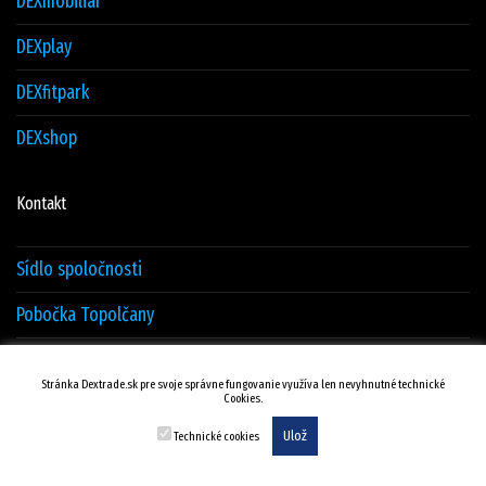
DEXmobiliar
DEXplay
DEXfitpark
DEXshop
Kontakt
Sídlo spoločnosti
Pobočka Topolčany
Sklad Žilina
Stránka Dextrade.sk pre svoje správne fungovanie využíva len nevyhnutné technické
Cookies.
Kontakty
Ulož
Technické cookies
© DEXTRADE Žilina.sk