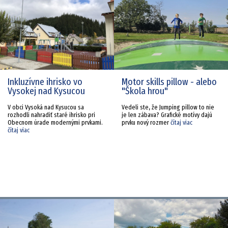
Inkluzívne ihrisko vo
Motor skills pillow - alebo
Vysokej nad Kysucou
"Škola hrou"
V obci Vysoká nad Kysucou sa
Vedeli ste, že Jumping pillow to nie
rozhodli nahradiť staré ihrisko pri
je len zábava? Grafické motívy dajú
Obecnom úrade modernými prvkami.
prvku nový rozmer
čítaj viac
čítaj viac