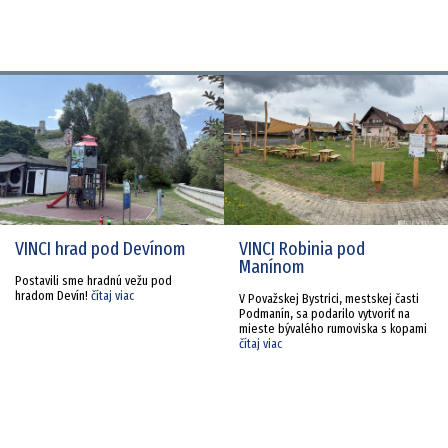
VINCI hrad pod Devínom
VINCI Robinia pod
Manínom
Postavili sme hradnú vežu pod
hradom Devín!
čítaj viac
V Považskej Bystrici, mestskej časti
Podmanín, sa podarilo vytvoriť na
mieste bývalého rumoviska s kopami
čítaj viac