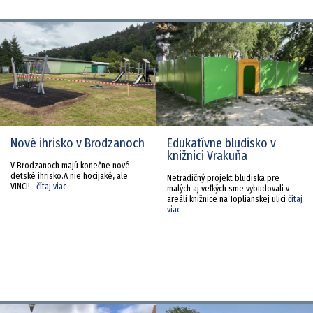
Nové ihrisko v Brodzanoch
Edukatívne bludisko v
knižnici Vrakuňa
V Brodzanoch majú konečne nové
detské ihrisko.A nie hocijaké, ale
Netradičný projekt bludiska pre
VINCI!
čítaj viac
malých aj veľkých sme vybudovali v
areáli knižnice na Toplianskej ulici
čítaj
viac