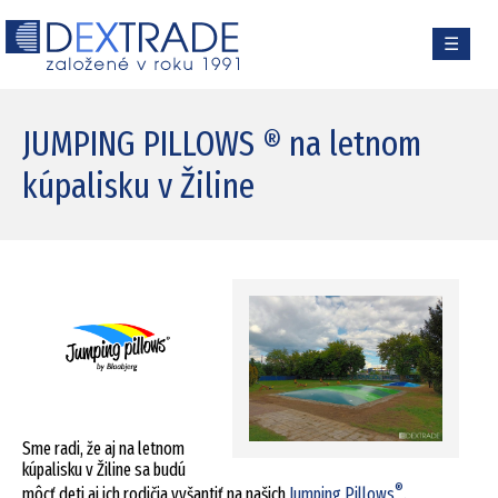
☰
JUMPING PILLOWS ® na letnom
kúpalisku v Žiline
Sme radi, že aj na letnom
kúpalisku v Žiline sa budú
®
môcť deti aj ich rodičia vyšantiť na našich
Jumping Pillows
.