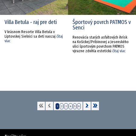
Villa Betula - raj pre deti
Športový povrch PATMOS v
Senci
V krásnom Resorte Villa Betula v
Liptovskej Sielnici sa deti naozaj
čítaj
Renovácia starých asfaltových ihrísk
viac
na Košickej/Pribinovej a Jesenského
ulici športovým povrchom PATMOS
výrazne zdvihla estetickú
čítaj viac
1
2
3
4
5
6